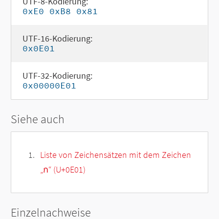
UTF-8-Kodierung:
0xE0 0xB8 0x81
UTF-16-Kodierung:
0x0E01
UTF-32-Kodierung:
0x00000E01
Siehe auch
Liste von Zeichensätzen mit dem Zeichen
„
ก
“ (U+0E01)
Einzelnachweise