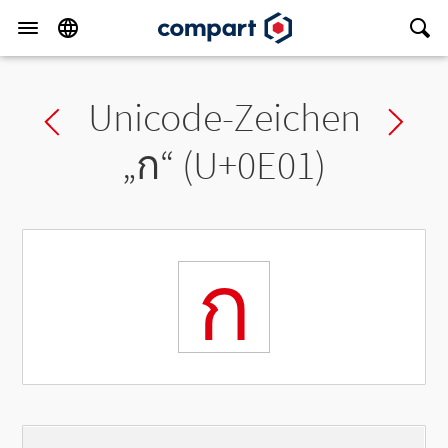
Unicode-Zeichen
Previous char
Ne
„
ก
“ (U+0E01)
ก