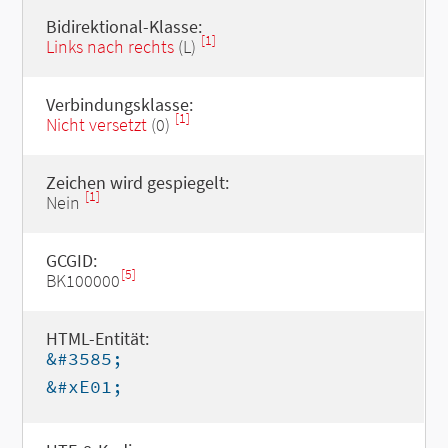
Bidirektional-Klasse:
[1]
Links nach rechts
(L)
Verbindungsklasse:
[1]
Nicht versetzt
(0)
Zeichen wird gespiegelt:
[1]
Nein
GCGID:
[5]
BK100000
HTML-Entität:
&#3585;
&#xE01;