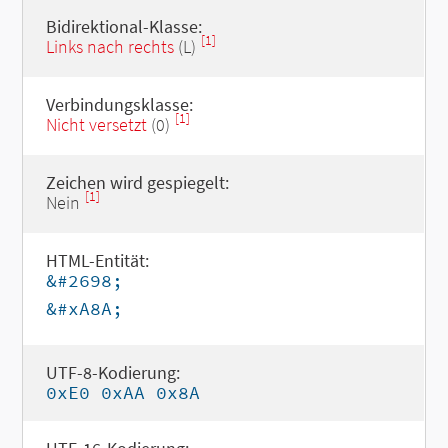
Bidirektional-Klasse:
[1]
Links nach rechts
(L)
Verbindungsklasse:
[1]
Nicht versetzt
(0)
Zeichen wird gespiegelt:
[1]
Nein
HTML-Entität:
&#2698;
&#xA8A;
UTF-8-Kodierung:
0xE0 0xAA 0x8A