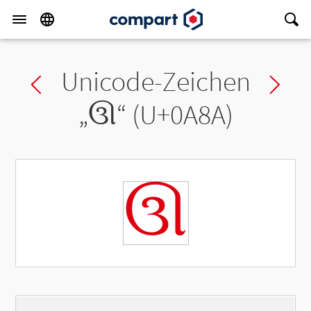
Unicode-Zeichen
Previous char
Ne
„
ઊ
“ (U+0A8A)
ઊ