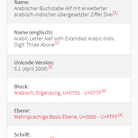
Name:
Arabischer Buchstabe Alif mit erweiterter
[1]
arabisch-indischer übergesetzter Ziffer Drei
Name (englisch):
Arabic Letter Alef with Extended Arabic-Indic
[2]
Digit Three Above
Unicode-Version:
[3]
5.1 (April 2008)
Block:
[4]
Arabisch, Ergänzung, U+0750 - U+077F
Ebene:
[4]
Mehrsprachige Basis-Ebene, U+0000 - U+FFFF
Schrift: