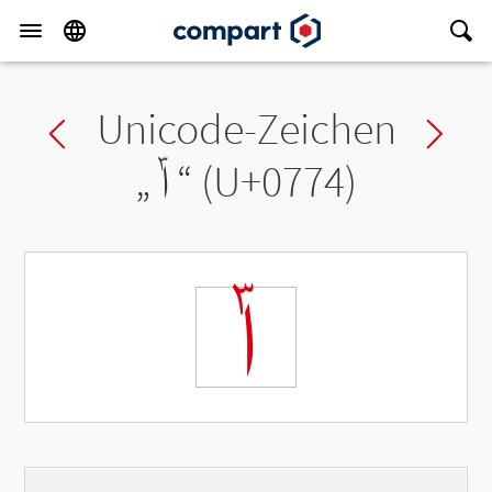
Unicode-Zeichen
Previous char
Ne
„
ݴ
“ (U+0774)
ݴ