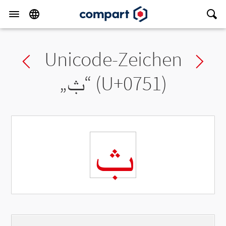
Unicode-Zeichen
Previous char
Ne
„
ݑ
“ (U+0751)
ݑ