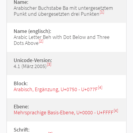
Name:
Arabischer Buchstabe Ba mit untergesetztem
[1]
Punkt und übergesetzten drei Punkten
Name (englisch):
Arabic Letter Beh with Dot Below and Three
[2]
Dots Above
Unicode-Version:
[3]
4.1 (März 2005)
Block:
[4]
Arabisch, Ergänzung, U+0750 - U+077F
Ebene:
[4]
Mehrsprachige Basis-Ebene, U+0000 - U+FFFF
Schrift: