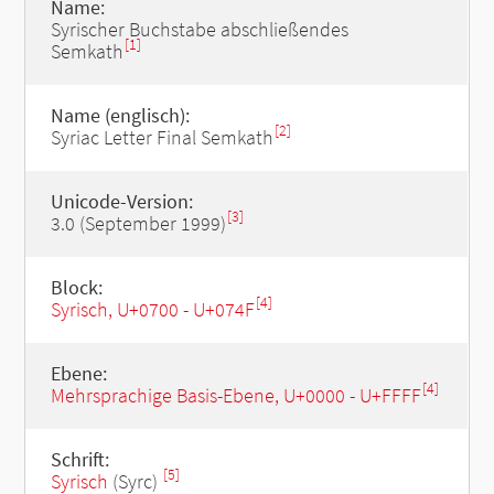
Name:
Syrischer Buchstabe abschließendes
[1]
Semkath
Name (englisch):
[2]
Syriac Letter Final Semkath
Unicode-Version:
[3]
3.0 (September 1999)
Block:
[4]
Syrisch, U+0700 - U+074F
Ebene:
[4]
Mehrsprachige Basis-Ebene, U+0000 - U+FFFF
Schrift:
[5]
Syrisch
(Syrc)