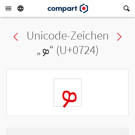
Unicode-Zeichen
Previous char
Ne
„
ܤ
“ (U+0724)
ܤ