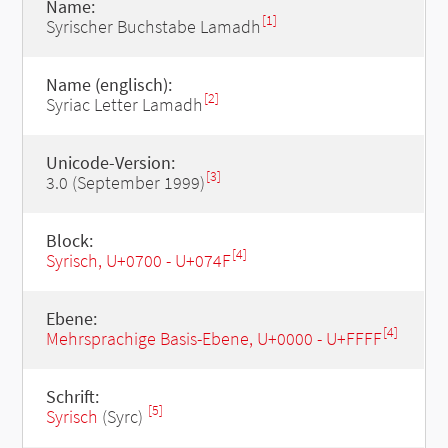
Name:
[1]
Syrischer Buchstabe Lamadh
Name (englisch):
[2]
Syriac Letter Lamadh
Unicode-Version:
[3]
3.0 (September 1999)
Block:
[4]
Syrisch, U+0700 - U+074F
Ebene:
[4]
Mehrsprachige Basis-Ebene, U+0000 - U+FFFF
Schrift:
[5]
Syrisch
(Syrc)