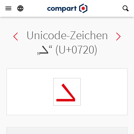
Unicode-Zeichen
Previous char
Ne
„
ܠ
“ (U+0720)
ܠ