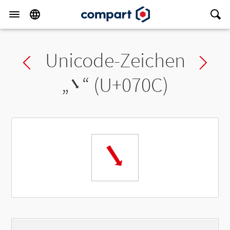
Unicode-Zeichen
Previous char
Ne
„
܌
“ (U+070C)
܌