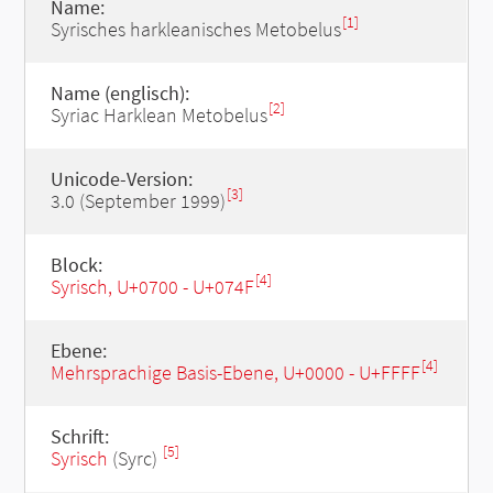
Name:
[1]
Syrisches harkleanisches Metobelus
Name (englisch):
[2]
Syriac Harklean Metobelus
Unicode-Version:
[3]
3.0 (September 1999)
Block:
[4]
Syrisch, U+0700 - U+074F
Ebene:
[4]
Mehrsprachige Basis-Ebene, U+0000 - U+FFFF
Schrift:
[5]
Syrisch
(Syrc)