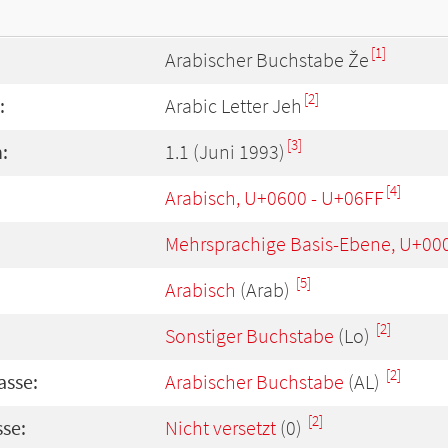
[1]
Arabischer Buchstabe Že
[2]
:
Arabic Letter Jeh
[3]
:
1.1 (Juni 1993)
[4]
Arabisch, U+0600 - U+06FF
Mehrsprachige Basis-Ebene, U+00
[5]
Arabisch
(Arab)
[2]
Sonstiger Buchstabe
(Lo)
[2]
asse:
Arabischer Buchstabe
(AL)
[2]
se:
Nicht versetzt
(0)