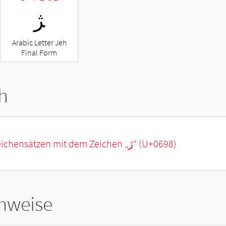
ﮋ
Arabic Letter Jeh
Final Form
h
eichensätzen mit dem Zeichen „
ژ
“ (U+0698)
hweise