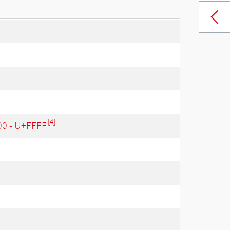
[4]
00 - U+FFFF