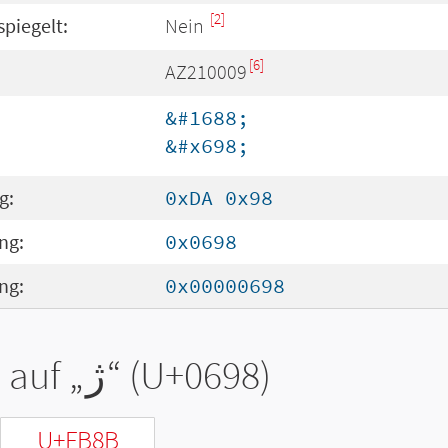
[2]
spiegelt:
Nein
[6]
AZ210009
&#1688;
&#x698;
g:
0xDA 0x98
ng:
0x0698
ng:
0x00000698
 auf „
ژ
“ (U+0698)
U+FB8B