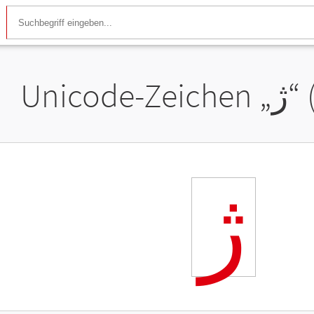
Unicode-Zeichen „
ژ
“
ژ