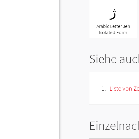
ﮊ
Arabic Letter Jeh
Isolated Form
Siehe auc
Liste von Z
Einzelnac