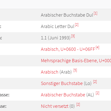
[1]
Arabischer Buchstabe Dul
[2]
:
Arabic Letter Dul
[3]
:
1.1 (Juni 1993)
[4]
Arabisch, U+0600 - U+06FF
Mehrsprachige Basis-Ebene, U+00
[5]
Arabisch
(Arab)
[2]
Sonstiger Buchstabe
(Lo)
[2]
asse:
Arabischer Buchstabe
(AL)
[2]
se:
Nicht versetzt
(0)