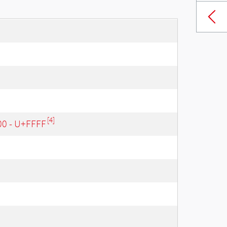
[4]
00 - U+FFFF