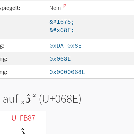
[2]
spiegelt:
Nein
&#1678;
&#x68E;
g:
0xDA 0x8E
ng:
0x068E
ng:
0x0000068E
 auf „
ڎ
“ (U+068E)
U+FB87
ﮇ