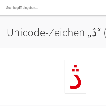
Unicode-Zeichen „
ڎ
“
ڎ