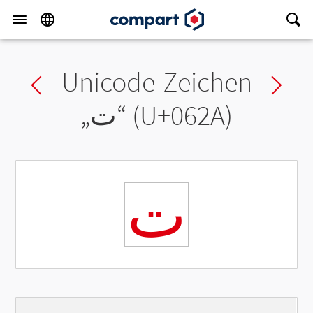
Unicode-Zeichen
Previous char
Ne
„
ت
“ (U+062A)
ت