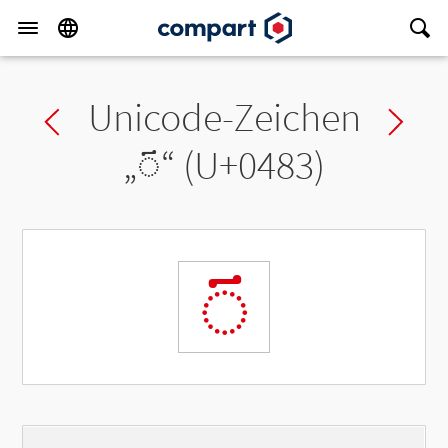
Unicode-Zeichen
Previous char
Ne
„
◌҃
“ (U+0483)
◌҃