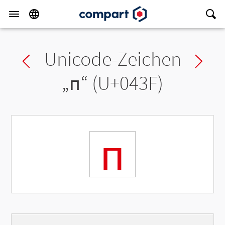
Unicode-Zeichen
Previous char
Ne
„
п
“ (U+043F)
п