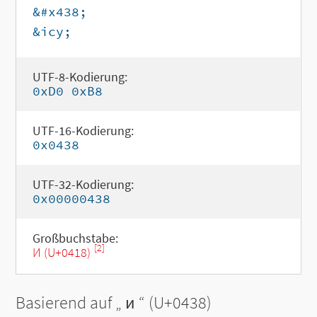
&#x438;
&icy;
UTF-8-Kodierung:
0xD0 0xB8
UTF-16-Kodierung:
0x0438
UTF-32-Kodierung:
0x00000438
Großbuchstabe:
[2]
И (U+0418)
Basierend auf „
и
“ (U+0438)