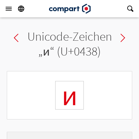
Unicode-Zeichen
Previous char
Ne
„
и
“ (U+0438)
и