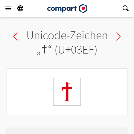
Unicode-Zeichen
Previous char
Ne
„
ϯ
“ (U+03EF)
ϯ