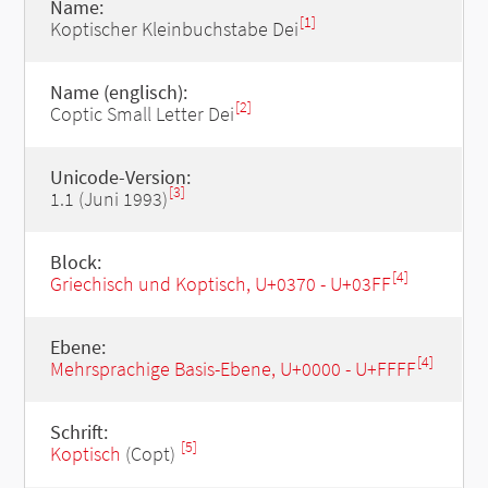
Name:
[1]
Koptischer Kleinbuchstabe Dei
Name (englisch):
[2]
Coptic Small Letter Dei
Unicode-Version:
[3]
1.1 (Juni 1993)
Block:
[4]
Griechisch und Koptisch, U+0370 - U+03FF
Ebene:
[4]
Mehrsprachige Basis-Ebene, U+0000 - U+FFFF
Schrift:
[5]
Koptisch
(Copt)