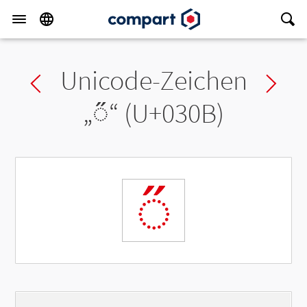
Unicode-Zeichen
Previous char
Ne
„
◌̋
“ (U+030B)
◌̋