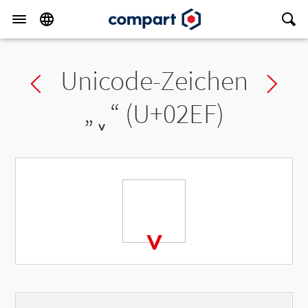
Unicode-Zeichen
Previous char
Ne
„
˯
“ (U+02EF)
˯