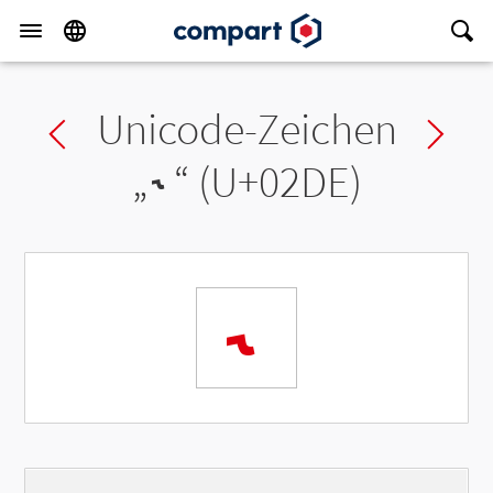
Unicode-Zeichen
Previous char
Ne
„
˞
“ (U+02DE)
˞