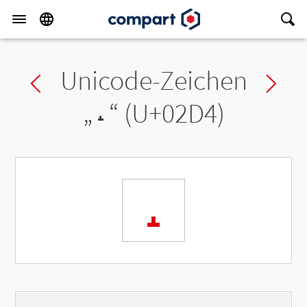
Unicode-Zeichen
Previous char
Ne
„
˔
“ (U+02D4)
˔