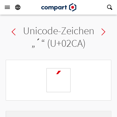
Unicode-Zeichen
Previous char
Ne
„
ˊ
“ (U+02CA)
ˊ