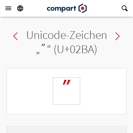
Unicode-Zeichen
Previous char
Ne
„
ʺ
“ (U+02BA)
ʺ