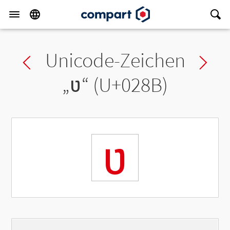
Unicode-Zeichen
Previous char
Ne
„
ʋ
“ (U+028B)
ʋ