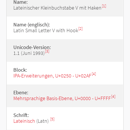
Name:
[1]
Lateinischer Kleinbuchstabe V mit Haken
Name (englisch):
[2]
Latin Small Letter V with Hook
Unicode-Version:
[3]
1.1 (Juni 1993)
Block:
[4]
IPA-Erweiterungen, U+0250 - U+02AF
Ebene:
[4]
Mehrsprachige Basis-Ebene, U+0000 - U+FFFF
Schrift:
[5]
Lateinisch
(Latn)