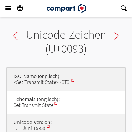
Unicode-Zeichen
Previous char
Ne
(U+0093)
ISO-Name (englisch):
[1]
<Set Transmit State> (STS)
- ehemals (englisch):
[1]
Set Transmit State
Unicode-Version:
[2]
1.1 (Juni 1993)