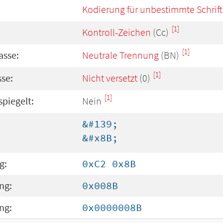
Kodierung für unbestimmte Schrift
[1]
Kontroll-Zeichen
(Cc)
[1]
asse:
Neutrale Trennung
(BN)
[1]
se:
Nicht versetzt
(0)
[1]
spiegelt:
Nein
&#139;
&#x8B;
g:
0xC2 0x8B
ng:
0x008B
ng:
0x0000008B