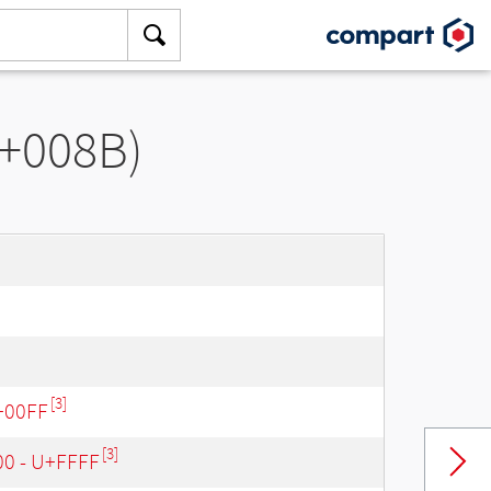
U+008B)
[3]
U+00FF
[3]
00 - U+FFFF