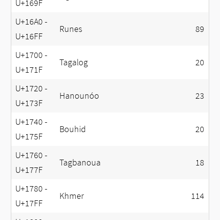
U+169F
U+16A0 -
Runes
89
U+16FF
U+1700 -
Tagalog
20
U+171F
U+1720 -
Hanounóo
23
U+173F
U+1740 -
Bouhid
20
U+175F
U+1760 -
Tagbanoua
18
U+177F
U+1780 -
Khmer
114
U+17FF