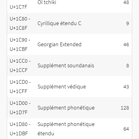
Ol tchiki
48
U+1C7F
U+1C80 -
Cyrillique étendu C
9
U+1C8F
U+1C90 -
Georgian Extended
46
U+1CBF
U+1CC0 -
Supplément soundanais
8
U+1CCF
U+1CD0 -
Supplément védique
43
U+1CFF
U+1D00 -
Supplément phonétique
128
U+1D7F
U+1D80 -
Supplément phonétique
64
U+1DBF
étendu