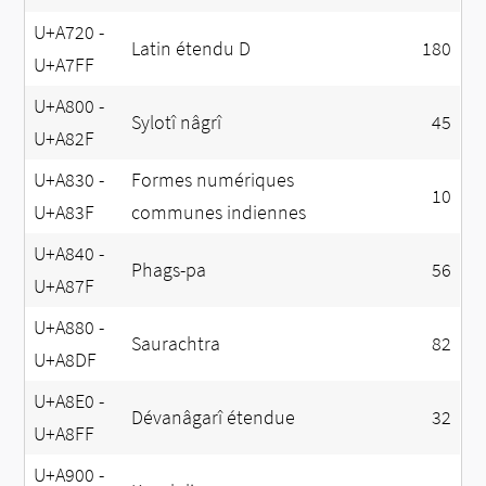
U+A720 -
Latin étendu D
180
U+A7FF
U+A800 -
Sylotî nâgrî
45
U+A82F
U+A830 -
Formes numériques
10
U+A83F
communes indiennes
U+A840 -
Phags-pa
56
U+A87F
U+A880 -
Saurachtra
82
U+A8DF
U+A8E0 -
Dévanâgarî étendue
32
U+A8FF
U+A900 -