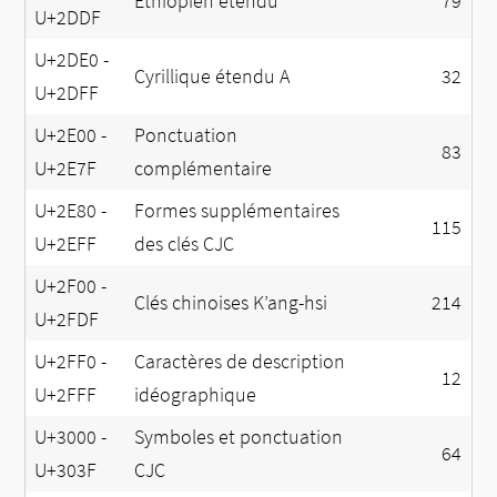
Éthiopien étendu
79
U+2DDF
U+2DE0 -
Cyrillique étendu A
32
U+2DFF
U+2E00 -
Ponctuation
83
U+2E7F
complémentaire
U+2E80 -
Formes supplémentaires
115
U+2EFF
des clés CJC
U+2F00 -
Clés chinoises K’ang-hsi
214
U+2FDF
U+2FF0 -
Caractères de description
12
U+2FFF
idéographique
U+3000 -
Symboles et ponctuation
64
U+303F
CJC