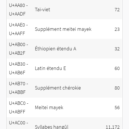
U+AA80 -
Taï-viet
72
U+AADF
U+AAE0 -
Supplément meitei mayek
23
U+AAFF
U+AB00 -
Éthiopien étendu A
32
U+AB2F
U+AB30 -
Latin étendu E
60
U+AB6F
U+AB70 -
Supplément chérokie
80
U+ABBF
U+ABC0 -
Meitei mayek
56
U+ABFF
U+AC00 -
Syllabes hangûl
11,172