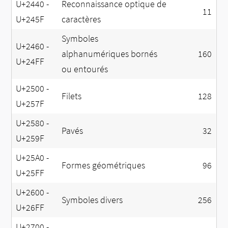
U+2440 -
Reconnaissance optique de
11
U+245F
caractères
Symboles
U+2460 -
alphanumériques bornés
160
U+24FF
ou entourés
U+2500 -
Filets
128
U+257F
U+2580 -
Pavés
32
U+259F
U+25A0 -
Formes géométriques
96
U+25FF
U+2600 -
Symboles divers
256
U+26FF
U+2700 -