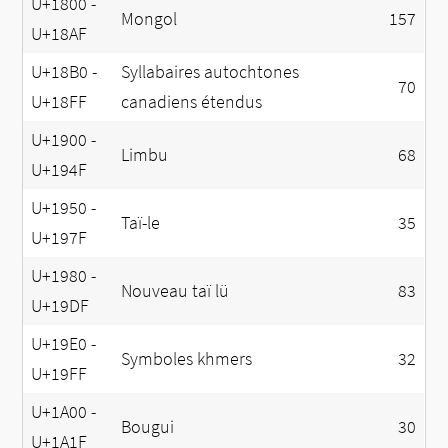
U+1800 -
Mongol
157
U+18AF
U+18B0 -
Syllabaires autochtones
70
U+18FF
canadiens étendus
U+1900 -
Limbu
68
U+194F
U+1950 -
Taï-le
35
U+197F
U+1980 -
Nouveau taï lü
83
U+19DF
U+19E0 -
Symboles khmers
32
U+19FF
U+1A00 -
Bougui
30
U+1A1F