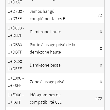
U+D7AF
U+D7B0 -
Jamos hangûl
72
U+D7FF
complémentaires B
U+D800 -
Demi-zone haute
0
U+DB7F
U+DB80 -
Partie à usage privé de la
0
U+DBFF
demi-zone haute
U+DC00 -
Demi-zone basse
0
U+DFFF
U+E000 -
Zone à usage privé
0
U+F8FF
U+F900 -
Idéogrammes de
472
U+FAFF
compatibilité CJC