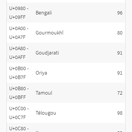
U+0980 -
Bengali
96
U+09FF
U+0A00 -
Gourmoukhî
80
U+0A7F
U+0A80 -
Goudjarati
91
U+0AFF
U+0B00 -
Oriya
91
U+0B7F
U+0B80 -
Tamoul
72
U+0BFF
U+0C00 -
Télougou
98
U+0C7F
U+0C80 -