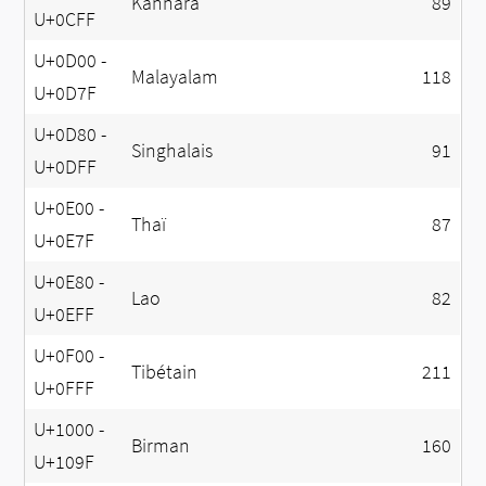
Kannara
89
U+0CFF
U+0D00 -
Malayalam
118
U+0D7F
U+0D80 -
Singhalais
91
U+0DFF
U+0E00 -
Thaï
87
U+0E7F
U+0E80 -
Lao
82
U+0EFF
U+0F00 -
Tibétain
211
U+0FFF
U+1000 -
Birman
160
U+109F