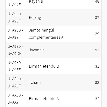
Kayah li
48
U+A92F
U+A930 -
Rejang
37
U+A95F
U+A960 -
Jamos hangûl
29
U+A97F
complémentaires A
U+A980 -
Javanais
91
U+A9DF
U+A9E0 -
Birman étendu B
31
U+A9FF
U+AA00 -
Tcham
83
U+AA5F
U+AA60 -
Birman étendu A
32
U+AA7F