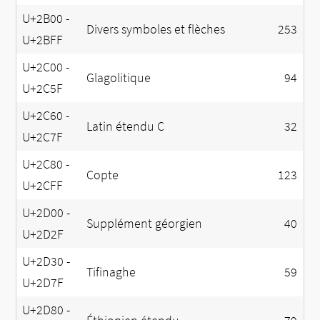
U+2B00 -
Divers symboles et flèches
253
U+2BFF
U+2C00 -
Glagolitique
94
U+2C5F
U+2C60 -
Latin étendu C
32
U+2C7F
U+2C80 -
Copte
123
U+2CFF
U+2D00 -
Supplément géorgien
40
U+2D2F
U+2D30 -
Tifinaghe
59
U+2D7F
U+2D80 -