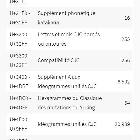
U+31EF
U+31F0 -
Supplément phonétique
16
U+31FF
katakana
U+3200 -
Lettres et mois CJC bornés
255
U+32FF
ou entourés
U+3300 -
Compatibilité CJC
256
U+33FF
U+3400 -
Supplément A aux
6,592
U+4DBF
idéogrammes unifiés CJC
U+4DC0 -
Hexagrammes du Classique
64
U+4DFF
des mutations ou Yi-king
U+4E00 -
Idéogrammes unifiés CJC
20,989
U+9FFF