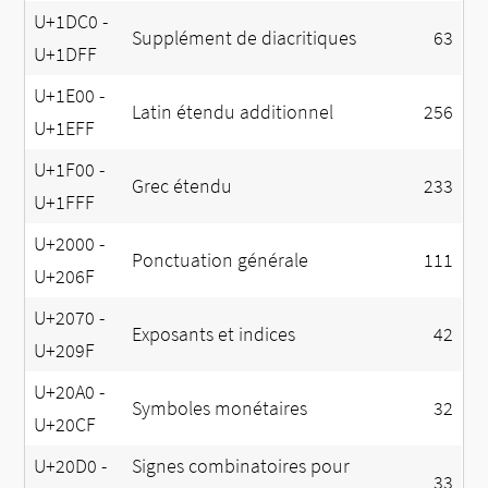
U+1DC0 -
Supplément de diacritiques
63
U+1DFF
U+1E00 -
Latin étendu additionnel
256
U+1EFF
U+1F00 -
Grec étendu
233
U+1FFF
U+2000 -
Ponctuation générale
111
U+206F
U+2070 -
Exposants et indices
42
U+209F
U+20A0 -
Symboles monétaires
32
U+20CF
U+20D0 -
Signes combinatoires pour
33