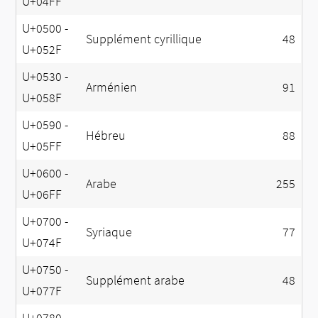
U+04FF
U+0500 -
Supplément cyrillique
48
U+052F
U+0530 -
Arménien
91
U+058F
U+0590 -
Hébreu
88
U+05FF
U+0600 -
Arabe
255
U+06FF
U+0700 -
Syriaque
77
U+074F
U+0750 -
Supplément arabe
48
U+077F
U+0780 -