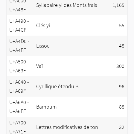
U+A000 -
Syllabaire yi des Monts frais
1,165
U+A48F
U+A490 -
Clés yi
55
U+A4CF
U+A4D0 -
Lissou
48
U+A4FF
U+A500 -
Vaï
300
U+A63F
U+A640 -
Cyrillique étendu B
96
U+A69F
U+A6A0 -
Bamoum
88
U+A6FF
U+A700 -
Lettres modificatives de ton
32
U+A71F