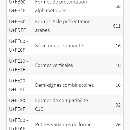
U+FB00 -
Formes de présentation
58
U+FB4F
alphabétiques
U+FB50 -
Formes A de présentation
611
U+FDFF
arabes
U+FE00 -
Sélecteurs de variante
16
U+FE0F
U+FE10 -
Formes verticales
10
U+FE1F
U+FE20 -
Demi-signes combinatoires
16
U+FE2F
U+FE30 -
Formes de compatibilité
32
U+FE4F
CJC
U+FE50 -
Petites variantes de forme
26
U+FE6F