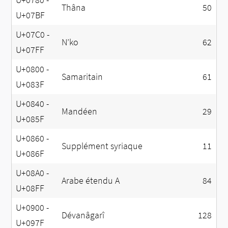
Thâna
50
U+07BF
U+07C0 -
N’ko
62
U+07FF
U+0800 -
Samaritain
61
U+083F
U+0840 -
Mandéen
29
U+085F
U+0860 -
Supplément syriaque
11
U+086F
U+08A0 -
Arabe étendu A
84
U+08FF
U+0900 -
Dévanâgarî
128
U+097F