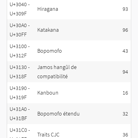
U+3040 -
Hiragana
93
U+309F
U+30A0 -
Katakana
96
U+30FF
U+3100 -
Bopomofo
43
U+312F
U+3130 -
Jamos hangûl de
94
U+318F
compatibilité
U+3190 -
Kanboun
16
U+319F
U+31A0 -
Bopomofo étendu
32
U+31BF
U+31C0 -
Traits CJC
36