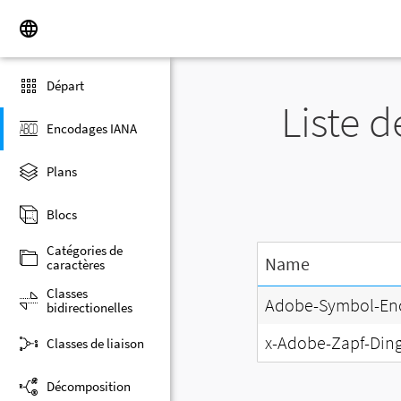
Départ
Liste 
Encodages IANA
Plans
Blocs
Catégories de
Name
caractères
Classes
Adobe-Symbol-En
bidirectionelles
x-Adobe-Zapf-Din
Classes de liaison
Décomposition