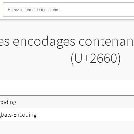
des encodages contenant
(U+2660)
coding
gbats-Encoding