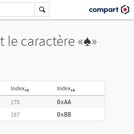
 le caractère «♠»
Index₁₀
Index₁₆
170
0xAA
187
0xBB