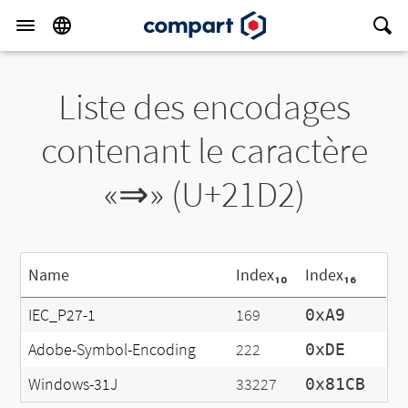
Liste des encodages
contenant le caractère
«⇒» (U+21D2)
Name
Index₁₀
Index₁₆
IEC_P27-1
169
0xA9
Adobe-Symbol-Encoding
222
0xDE
Windows-31J
33227
0x81CB