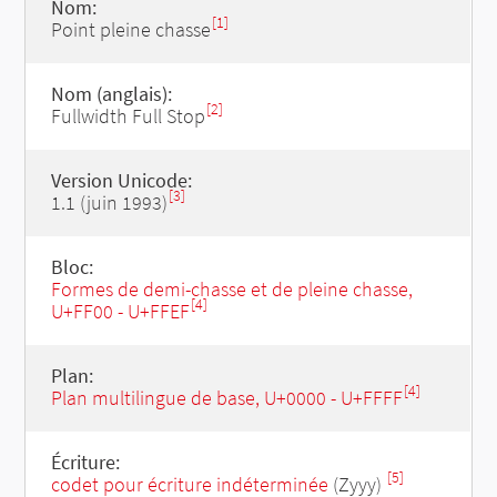
Nom:
[1]
Point pleine chasse
Nom (anglais):
[2]
Fullwidth Full Stop
Version Unicode:
[3]
1.1 (juin 1993)
Bloc:
Formes de demi-chasse et de pleine chasse,
[4]
U+FF00 - U+FFEF
Plan:
[4]
Plan multilingue de base, U+0000 - U+FFFF
Écriture:
[5]
codet pour écriture indéterminée
(Zyyy)