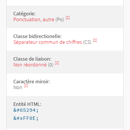
Catégorie:
[2]
Ponctuation, autre
(Po)
Classe bidirectionelle:
[2]
Séparateur commun de chiffres
(CS)
Classe de liaison:
[2]
Non réordonné
(0)
Caractère miroir:
[2]
Non
Entité HTML:
&#65294;
&#xFF0E;