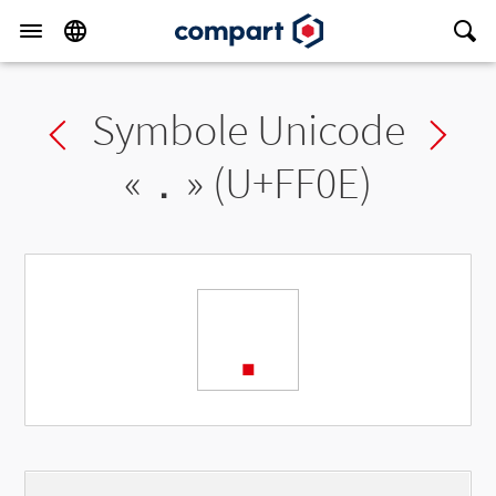
Symbole Unicode
Previous char
Ne
«
．
» (U+FF0E)
．