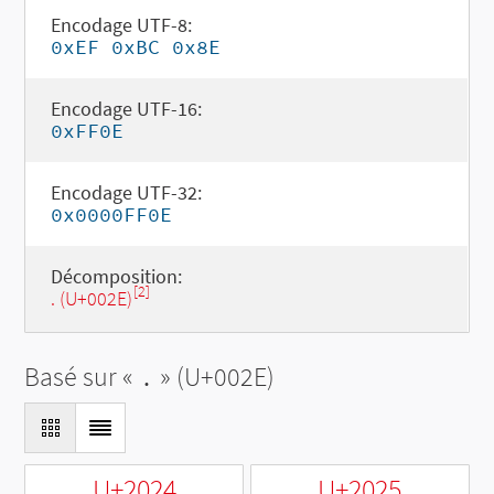
Encodage UTF-8:
0xEF 0xBC 0x8E
Encodage UTF-16:
0xFF0E
Encodage UTF-32:
0x0000FF0E
Décomposition:
[2]
. (U+002E)
Basé sur «
.
» (U+002E)
U+2024
U+2025