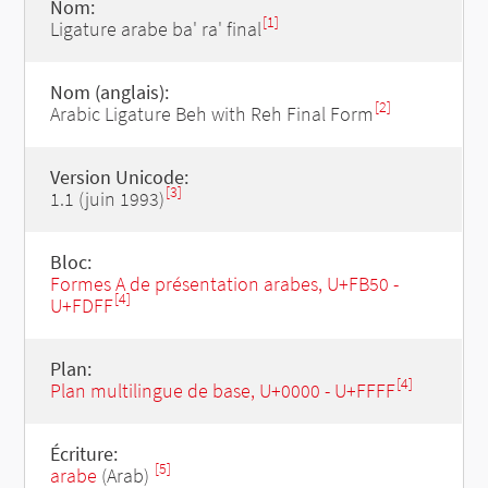
Nom:
[1]
Ligature arabe ba' ra' final
Nom (anglais):
[2]
Arabic Ligature Beh with Reh Final Form
Version Unicode:
[3]
1.1 (juin 1993)
Bloc:
Formes A de présentation arabes, U+FB50 -
[4]
U+FDFF
Plan:
[4]
Plan multilingue de base, U+0000 - U+FFFF
Écriture:
[5]
arabe
(Arab)