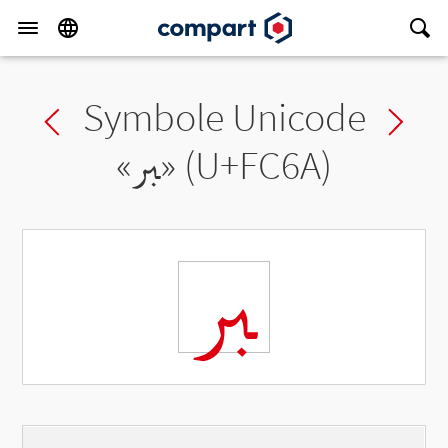
Symbole Unicode
Previous char
Ne
«
ﱪ
» (U+FC6A)
ﱪ