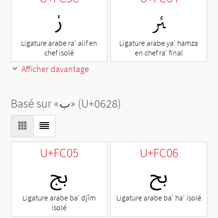
ﱤ
ﱜ
Ligature arabe ra' alif en
Ligature arabe ya' hamza
chef isolé
en chef ra' final
Afficher davantage
Basé sur «
ب
» (U+0628)
U+FC05
U+FC06
ﰆ
ﰅ
Ligature arabe ba' djîm
Ligature arabe ba' ha' isolé
isolé