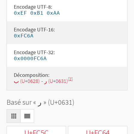
Encodage UTF-8:
0xEF 0xB1 0xAA
Encodage UTF-16:
0xFC6A
Encodage UTF-32:
0x0000FC6A
Décomposition:
[2]
ب (U+0628)
-
ر (U+0631)
Basé sur «
ر
» (U+0631)
U+FC5C
U+FC64