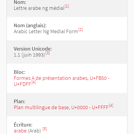
Nom:
[1]
Lettre arabe ng médial
Nom (anglais):
[2]
Arabic Letter Ng Medial Form
Version Unicode:
[3]
1.1 (juin 1993)
Bloc:
Formes A de présentation arabes, U+FB50 -
[4]
U+FDFF
Plan:
[4]
Plan multilingue de base, U+0000 - U+FFFF
Écriture:
[5]
arabe
(Arab)