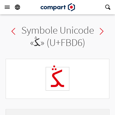
Symbole Unicode
Previous char
Ne
«
ﯖ
» (U+FBD6)
ﯖ