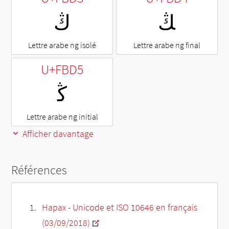
ﯔ
ﯓ
Lettre arabe ng isolé
Lettre arabe ng final
U+FBD5
ﯕ
Lettre arabe ng initial
Afficher davantage
Références
Hapax - Unicode et ISO 10646 en français
(03/09/2018)