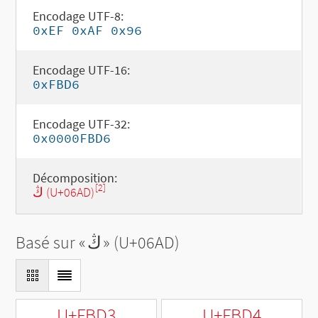
Encodage UTF-8:
0xEF 0xAF 0x96
Encodage UTF-16:
0xFBD6
Encodage UTF-32:
0x0000FBD6
Décomposition:
[2]
ڭ (U+06AD)
Basé sur «
ڭ
» (U+06AD)
U+FBD3
U+FBD4