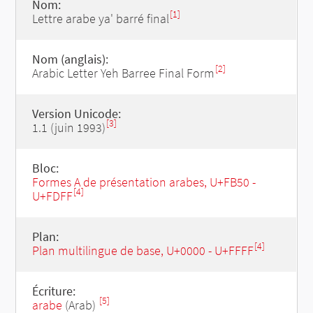
Nom:
[1]
Lettre arabe ya' barré final
Nom (anglais):
[2]
Arabic Letter Yeh Barree Final Form
Version Unicode:
[3]
1.1 (juin 1993)
Bloc:
Formes A de présentation arabes, U+FB50 -
[4]
U+FDFF
Plan:
[4]
Plan multilingue de base, U+0000 - U+FFFF
Écriture:
[5]
arabe
(Arab)