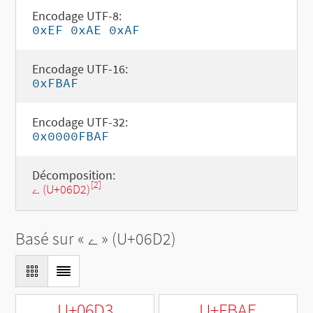
Encodage UTF-8:
0xEF 0xAE 0xAF
Encodage UTF-16:
0xFBAF
Encodage UTF-32:
0x0000FBAF
Décomposition:
[2]
ے (U+06D2)
Basé sur «
ے
» (U+06D2)
U+06D3
U+FBAE