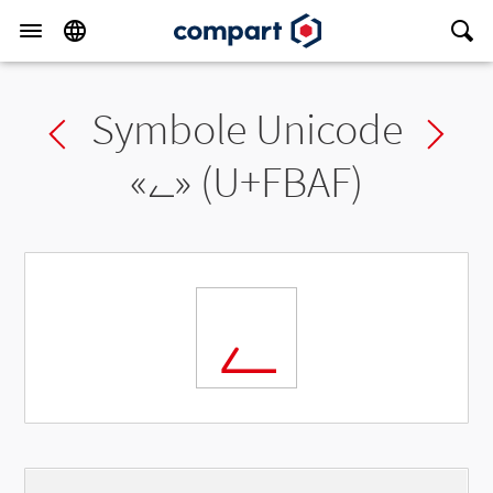
Symbole Unicode
Previous char
Ne
«
ﮯ
» (U+FBAF)
ﮯ