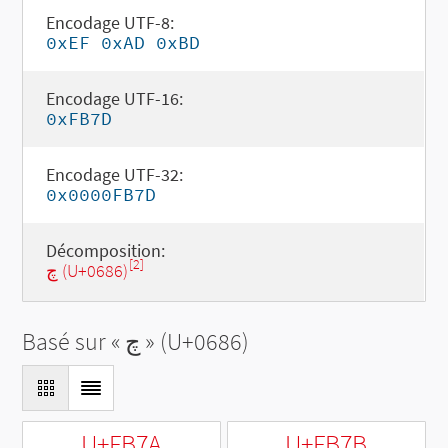
Encodage UTF-8:
0xEF 0xAD 0xBD
Encodage UTF-16:
0xFB7D
Encodage UTF-32:
0x0000FB7D
Décomposition:
[2]
چ (U+0686)
Basé sur «
چ
» (U+0686)
U+FB7A
U+FB7B