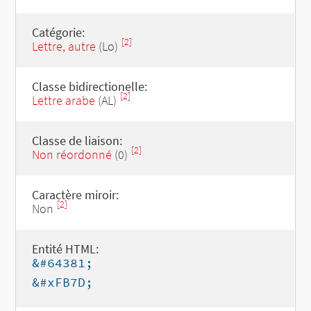
Catégorie:
[2]
Lettre, autre
(Lo)
Classe bidirectionelle:
[2]
Lettre arabe
(AL)
Classe de liaison:
[2]
Non réordonné
(0)
Caractère miroir:
[2]
Non
Entité HTML:
&#64381;
&#xFB7D;