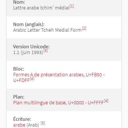
Nom:
[1]
Lettre arabe tchim' médial
Nom (anglais):
[2]
Arabic Letter Tcheh Medial Form
Version Unicode:
[3]
1.1 (juin 1993)
Bloc:
Formes A de présentation arabes, U+FB50 -
[4]
U+FDFF
Plan:
[4]
Plan multilingue de base, U+0000 - U+FFFF
Écriture:
[5]
arabe
(Arab)