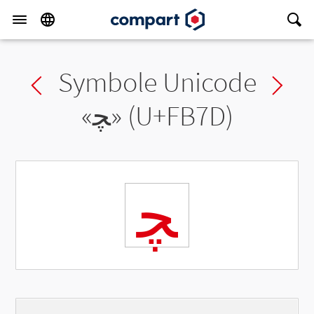
Symbole Unicode
Previous char
Ne
«
ﭽ
» (U+FB7D)
ﭽ