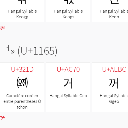
Hangul Syllable
Hangul Syllable
Hangul Syllabl
Keogg
Keogs
Keon
ge
ᅥ
» (U+1165)
U+321D
U+AC70
U+AEBC
㈝
거
꺼
Caractère coréen
Hangul Syllable Geo
Hangul Syllabl
entre parenthèses Ô
Ggeo
tchon
ge