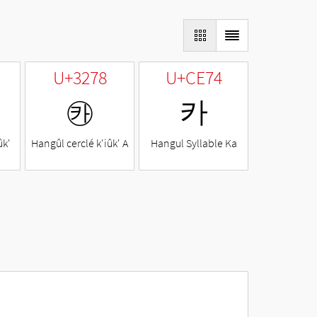
U+3278
U+CE74
㉸
카
ûk'
Hangûl cerclé k'iûk' A
Hangul Syllable Ka