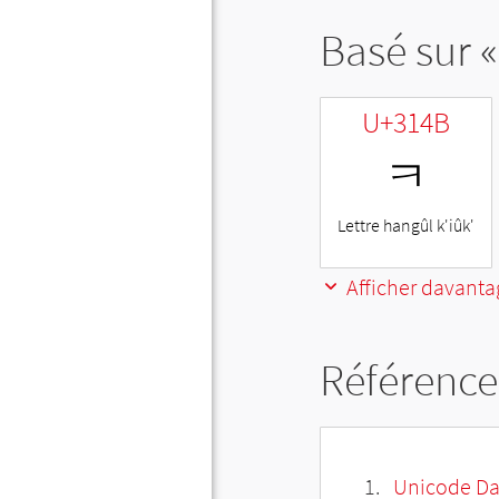
Basé sur «
U+314B
ㅋ
Lettre hangûl k'iûk'
Afficher davanta
Référence
Unicode Da