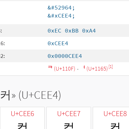
&#52964;
&#xCEE4;
:
0xEC 0xBB 0xA4
6:
0xCEE4
2:
0x0000CEE4
[1]
ᄏ (U+110F)
-
ᅥ (U+1165)
커
» (U+CEE4)
U+CEE6
U+CEE7
U+CEE8
컦
컧
컨