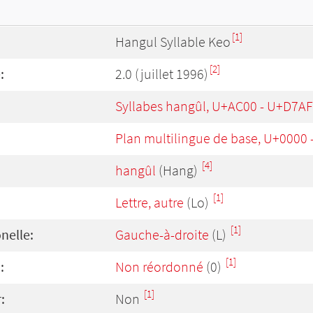
[1]
Hangul Syllable Keo
[2]
:
2.0 (juillet 1996)
Syllabes hangûl, U+AC00 - U+D7AF
Plan multilingue de base, U+0000
[4]
hangûl
(Hang)
[1]
Lettre, autre
(Lo)
[1]
onelle:
Gauche-à-droite
(L)
[1]
:
Non réordonné
(0)
[1]
:
Non