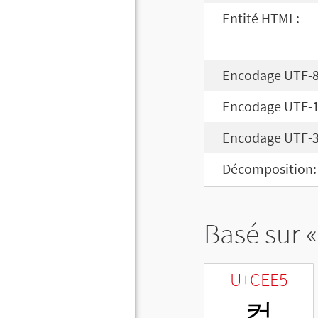
Entité HTML:
Encodage UTF-8
Encodage UTF-1
Encodage UTF-3
Décomposition:
Basé sur «
U+CEE5
컥