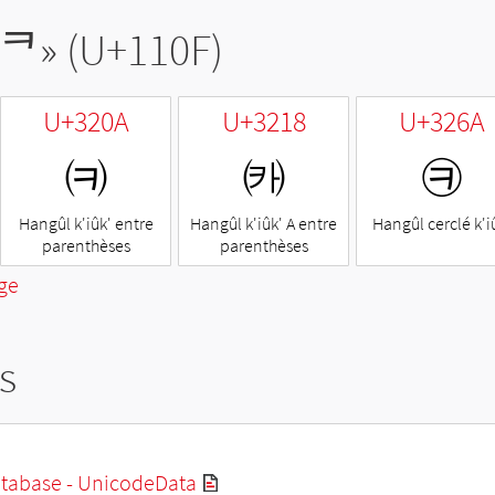
ᄏ
» (U+110F)
U+320A
U+3218
U+326A
㈊
㈘
㉪
Hangûl k'iûk' entre
Hangûl k'iûk' A entre
Hangûl cerclé k'i
parenthèses
parenthèses
ge
s
tabase - UnicodeData