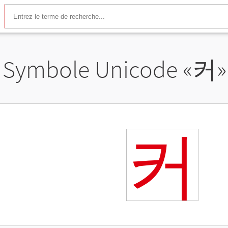
Symbole Unicode «
커
»
커