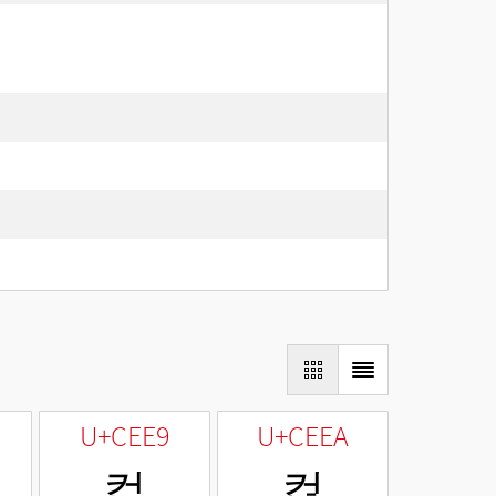
U+CEE9
U+CEEA
컩
컪