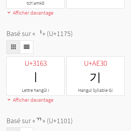
tch'amkô
Afficher davantage
Basé sur «
ᅵ
» (U+1175)
U+3163
U+AE30
ㅣ
기
Lettre hangûl I
Hangul Syllable Gi
Afficher davantage
Basé sur «
ᄁ
» (U+1101)