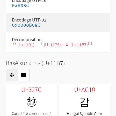
Encodage UTF-16:
0xB08C
Encodage UTF-32:
0x0000B08C
Décomposition:
[1]
ᄁ (U+1101)
-
ᅵ (U+1175)
-
ᆷ (U+11B7)
Basé sur «
ᆷ
» (U+11B7)
U+327C
U+AC10
㉼
감
Caractère coréen cerclé
Hangul Syllable Gam