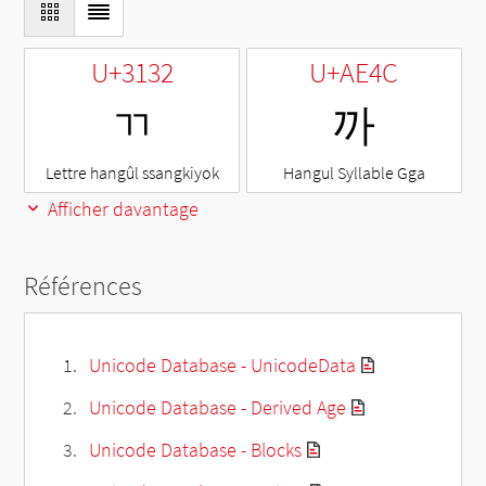
U+3132
U+AE4C
ㄲ
까
Lettre hangûl ssangkiyok
Hangul Syllable Gga
Afficher davantage
Références
Unicode Database - UnicodeData
Unicode Database - Derived Age
Unicode Database - Blocks