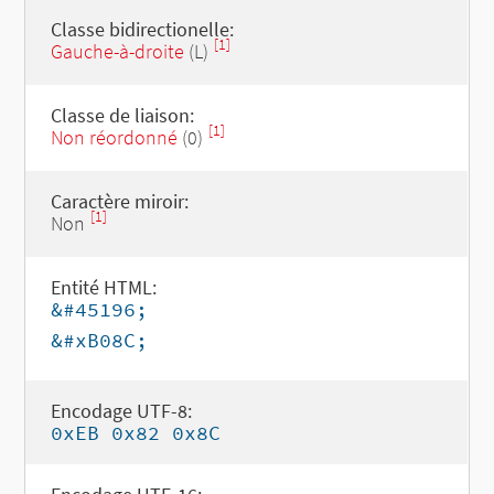
Classe bidirectionelle:
[1]
Gauche-à-droite
(L)
Classe de liaison:
[1]
Non réordonné
(0)
Caractère miroir:
[1]
Non
Entité HTML:
&#45196;
&#xB08C;
Encodage UTF-8:
0xEB 0x82 0x8C