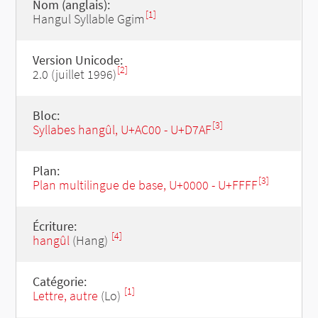
Nom (anglais):
[1]
Hangul Syllable Ggim
Version Unicode:
[2]
2.0 (juillet 1996)
Bloc:
[3]
Syllabes hangûl, U+AC00 - U+D7AF
Plan:
[3]
Plan multilingue de base, U+0000 - U+FFFF
Écriture:
[4]
hangûl
(Hang)
Catégorie:
[1]
Lettre, autre
(Lo)