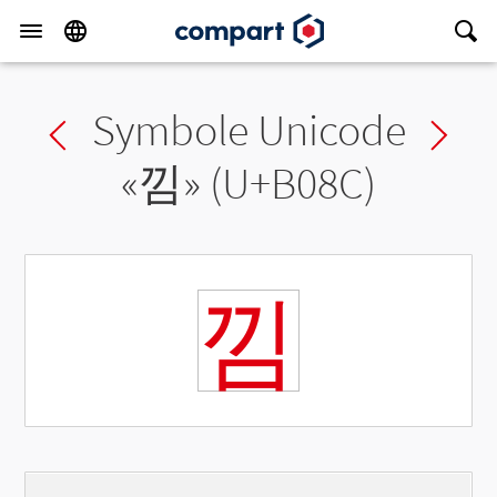
Symbole Unicode
Previous char
Ne
«
낌
» (U+B08C)
낌