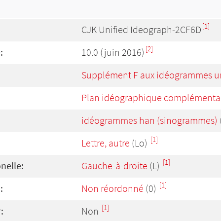
[1]
CJK Unified Ideograph-2CF6D
[2]
:
10.0 (juin 2016)
Supplément F aux idéogrammes un
Plan idéographique complémentai
idéogrammes han (sinogrammes)
[1]
Lettre, autre
(Lo)
[1]
onelle:
Gauche-à-droite
(L)
[1]
:
Non réordonné
(0)
[1]
:
Non