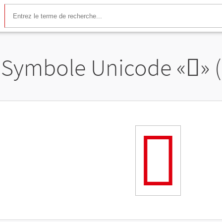
Symbole Unicode «
𬽭
» 
𬽭