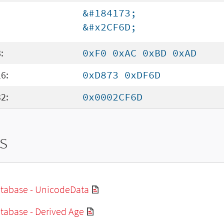
&#184173;
&#x2CF6D;
:
0xF0 0xAC 0xBD 0xAD
6:
0xD873 0xDF6D
2:
0x0002CF6D
s
tabase - UnicodeData
tabase - Derived Age