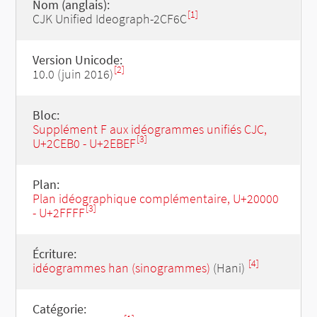
Nom (anglais):
[1]
CJK Unified Ideograph-2CF6C
Version Unicode:
[2]
10.0 (juin 2016)
Bloc:
Supplément F aux idéogrammes unifiés CJC,
[3]
U+2CEB0 - U+2EBEF
Plan:
Plan idéographique complémentaire, U+20000
[3]
- U+2FFFF
Écriture:
[4]
idéogrammes han (sinogrammes)
(Hani)
Catégorie: