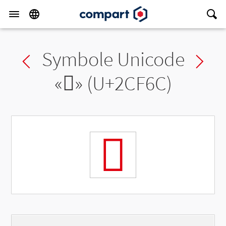
Symbole Unicode
Previous char
Ne
«
𬽬
» (U+2CF6C)
𬽬