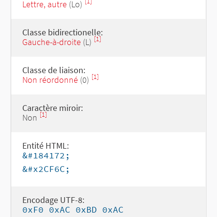
[1]
Lettre, autre
(Lo)
Classe bidirectionelle:
[1]
Gauche-à-droite
(L)
Classe de liaison:
[1]
Non réordonné
(0)
Caractère miroir:
[1]
Non
Entité HTML:
&#184172;
&#x2CF6C;
Encodage UTF-8:
0xF0 0xAC 0xBD 0xAC