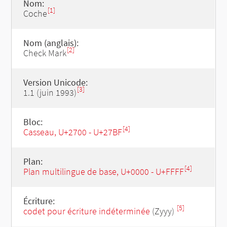
Nom:
[1]
Coche
Nom (anglais):
[2]
Check Mark
Version Unicode:
[3]
1.1 (juin 1993)
Bloc:
[4]
Casseau, U+2700 - U+27BF
Plan:
[4]
Plan multilingue de base, U+0000 - U+FFFF
Écriture:
[5]
codet pour écriture indéterminée
(Zyyy)