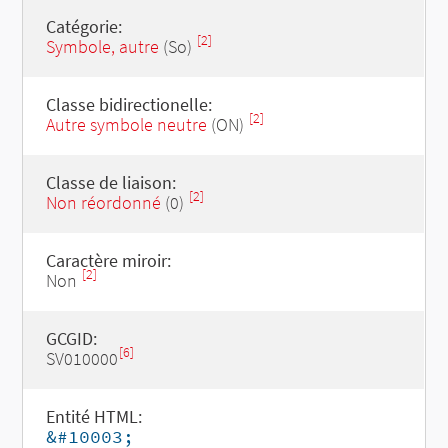
Catégorie:
[2]
Symbole, autre
(So)
Classe bidirectionelle:
[2]
Autre symbole neutre
(ON)
Classe de liaison:
[2]
Non réordonné
(0)
Caractère miroir:
[2]
Non
GCGID:
[6]
SV010000
Entité HTML:
&#10003;