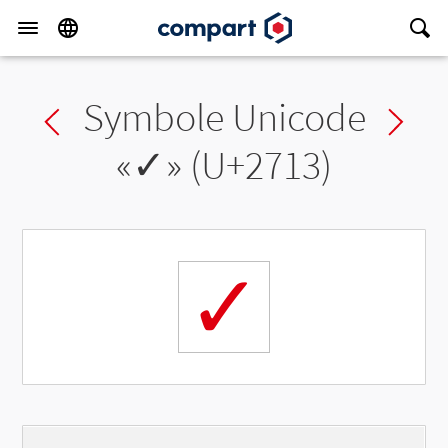
Symbole Unicode
Previous char
Ne
«
✓
» (U+2713)
✓