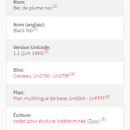
Nom:
[1]
Bec de plume noir
Nom (anglais):
[2]
Black Nib
Version Unicode:
[3]
1.1 (juin 1993)
Bloc:
[4]
Casseau, U+2700 - U+27BF
Plan:
[4]
Plan multilingue de base, U+0000 - U+FFFF
Écriture:
[5]
codet pour écriture indéterminée
(Zyyy)