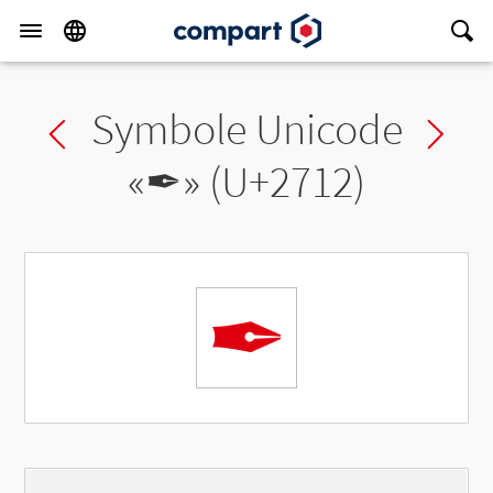
Symbole Unicode
Previous char
Ne
«
✒
» (U+2712)
✒