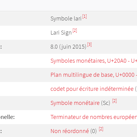
[1]
Symbole lari
[2]
Lari Sign
[3]
:
8.0 (juin 2015)
Symboles monétaires, U+20A0 - U
Plan multilingue de base, U+0000
codet pour écriture indéterminée
(
[2]
Symbole monétaire
(Sc)
onelle:
Terminateur de nombres europée
[2]
:
Non réordonné
(0)