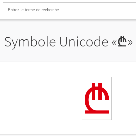
Symbole Unicode «
₾
»
₾