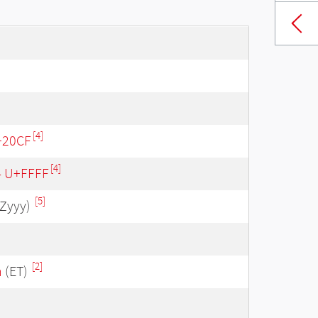
[4]
+20CF
[4]
 - U+FFFF
[5]
Zyyy)
[2]
n
(ET)