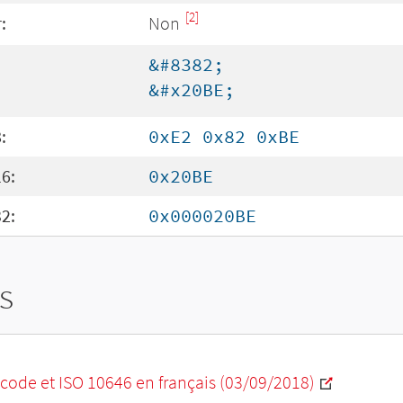
[2]
:
Non
&#8382;
&#x20BE;
:
0xE2 0x82 0xBE
6:
0x20BE
2:
0x000020BE
s
code et ISO 10646 en français (03/09/2018)