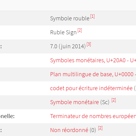
[1]
Symbole rouble
[2]
Ruble Sign
[3]
:
7.0 (juin 2014)
Symboles monétaires, U+20A0 - U
Plan multilingue de base, U+0000
codet pour écriture indéterminée
(
[2]
Symbole monétaire
(Sc)
onelle:
Terminateur de nombres europée
[2]
:
Non réordonné
(0)