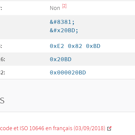
[2]
:
Non
&#8381;
&#x20BD;
:
0xE2 0x82 0xBD
6:
0x20BD
2:
0x000020BD
s
code et ISO 10646 en français (03/09/2018)