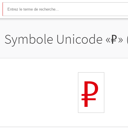
Symbole Unicode «
₽
»
₽