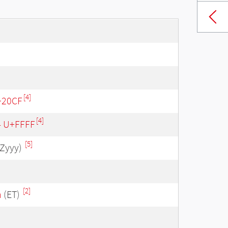
[4]
+20CF
[4]
 - U+FFFF
[5]
Zyyy)
[2]
n
(ET)