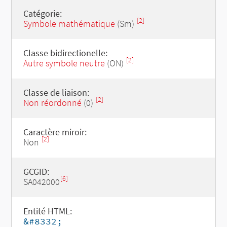
Catégorie:
[2]
Symbole mathématique
(Sm)
Classe bidirectionelle:
[2]
Autre symbole neutre
(ON)
Classe de liaison:
[2]
Non réordonné
(0)
Caractère miroir:
[2]
Non
GCGID:
[6]
SA042000
Entité HTML:
&#8332;