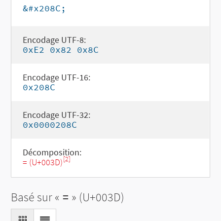
&#x208C;
Encodage UTF-8:
0xE2 0x82 0x8C
Encodage UTF-16:
0x208C
Encodage UTF-32:
0x0000208C
Décomposition:
[2]
= (U+003D)
Basé sur «
=
» (U+003D)