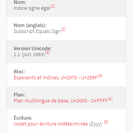
Nom:
[1]
Indice signe égal
Nom (anglais):
[2]
Subscript Equals Sign
Version Unicode:
[3]
1.1 (juin 1993)
Bloc:
[4]
Exposants et indices, U+2070 - U+209F
Plan:
[4]
Plan multilingue de base, U+0000 - U+FFFF
Écriture:
[5]
codet pour écriture indéterminée
(Zyyy)