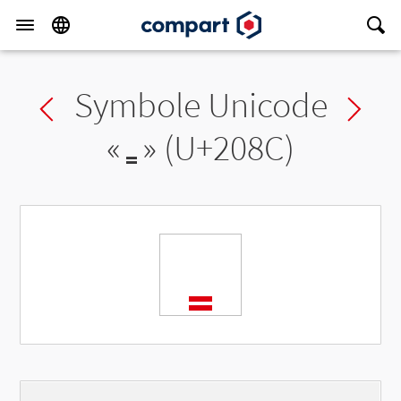
Symbole Unicode
Previous char
Ne
«
₌
» (U+208C)
₌