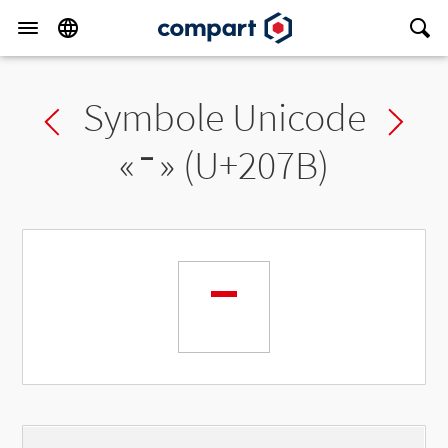
Symbole Unicode
Previous char
Ne
«
⁻
» (U+207B)
⁻