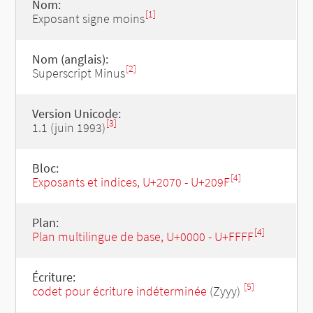
Nom:
[1]
Exposant signe moins
Nom (anglais):
[2]
Superscript Minus
Version Unicode:
[3]
1.1 (juin 1993)
Bloc:
[4]
Exposants et indices, U+2070 - U+209F
Plan:
[4]
Plan multilingue de base, U+0000 - U+FFFF
Écriture:
[5]
codet pour écriture indéterminée
(Zyyy)