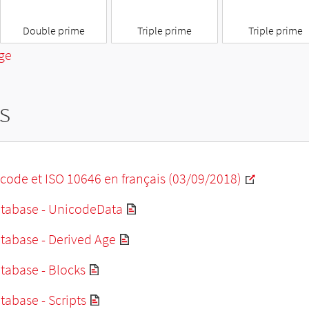
″
‴
‴
Double prime
Triple prime
Triple prime
ge
s
code et ISO 10646 en français (03/09/2018)
tabase - UnicodeData
tabase - Derived Age
tabase - Blocks
abase - Scripts