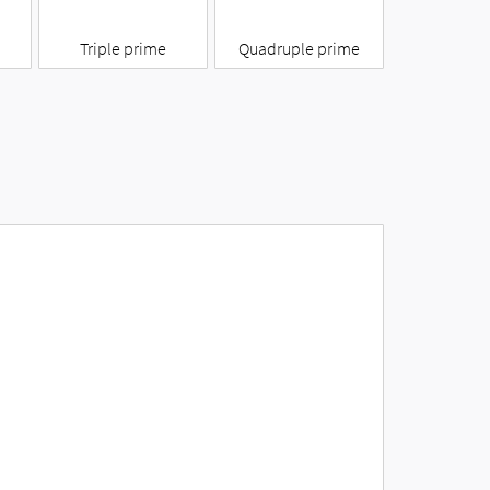
‴
⁗
Triple prime
Quadruple prime