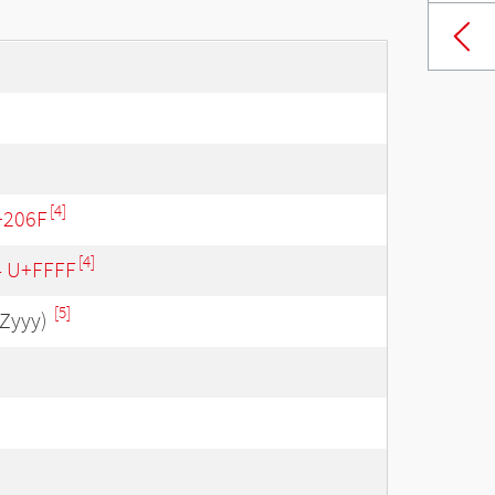
[4]
+206F
[4]
 - U+FFFF
[5]
Zyyy)