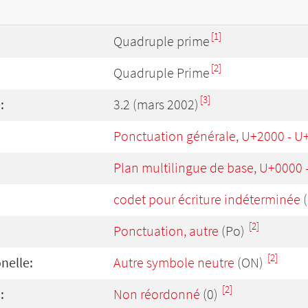
[1]
Quadruple prime
[2]
Quadruple Prime
[3]
:
3.2 (mars 2002)
Ponctuation générale, U+2000 - U
Plan multilingue de base, U+0000
codet pour écriture indéterminée
(
[2]
Ponctuation, autre
(Po)
[2]
onelle:
Autre symbole neutre
(ON)
[2]
:
Non réordonné
(0)