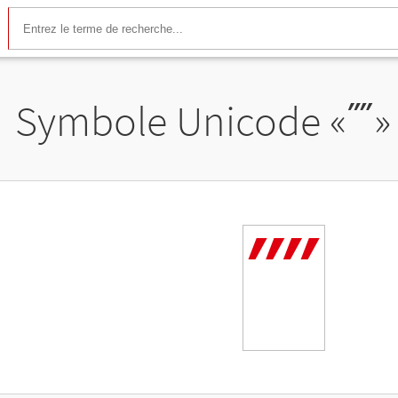
Symbole Unicode «
⁗
»
⁗