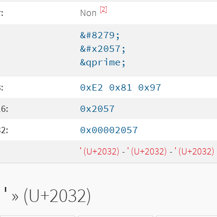
[2]
:
Non
&#8279;
&#x2057;
&qprime;
:
0xE2 0x81 0x97
6:
0x2057
2:
0x00002057
′ (U+2032)
-
′ (U+2032)
-
′ (U+2032)
′
» (U+2032)