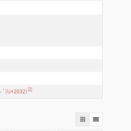
[2]
-
′ (U+2032)