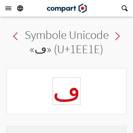
Symbole Unicode
Previous char
Ne
«
𞸞
» (U+1EE1E)
𞸞