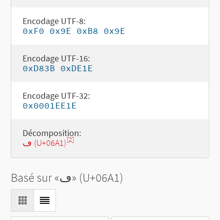
Encodage UTF-8:
0xF0 0x9E 0xB8 0x9E
Encodage UTF-16:
0xD83B 0xDE1E
Encodage UTF-32:
0x0001EE1E
Décomposition:
[2]
ڡ (U+06A1)
Basé sur «
ڡ
» (U+06A1)