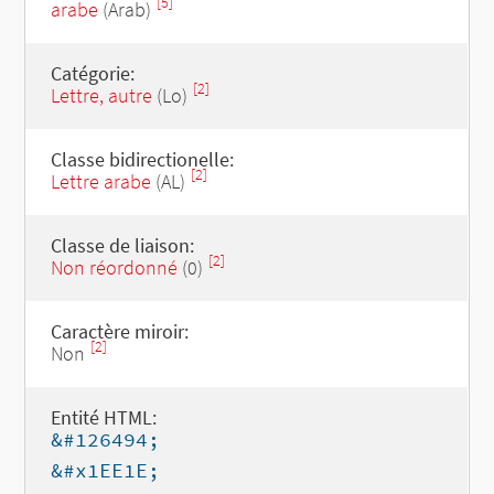
[5]
arabe
(Arab)
Catégorie:
[2]
Lettre, autre
(Lo)
Classe bidirectionelle:
[2]
Lettre arabe
(AL)
Classe de liaison:
[2]
Non réordonné
(0)
Caractère miroir:
[2]
Non
Entité HTML:
&#126494;
&#x1EE1E;