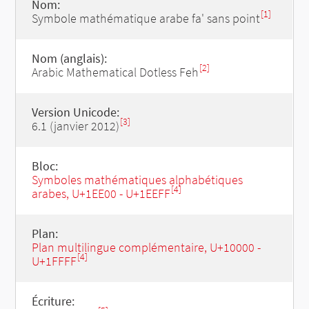
Nom:
[1]
Symbole mathématique arabe fa' sans point
Nom (anglais):
[2]
Arabic Mathematical Dotless Feh
Version Unicode:
[3]
6.1 (janvier 2012)
Bloc:
Symboles mathématiques alphabétiques
[4]
arabes, U+1EE00 - U+1EEFF
Plan:
Plan multilingue complémentaire, U+10000 -
[4]
U+1FFFF
Écriture: