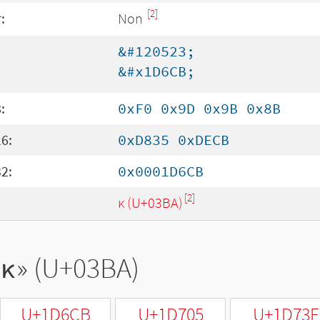
[2]
:
Non
&#120523;
&#x1D6CB;
:
0xF0 0x9D 0x9B 0x8B
6:
0xD835 0xDECB
2:
0x0001D6CB
[2]
κ (U+03BA)
κ
» (U+03BA)
U+1D6CB
U+1D705
U+1D73F