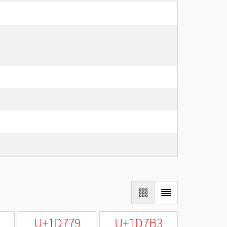
U+1D779
U+1D7B3