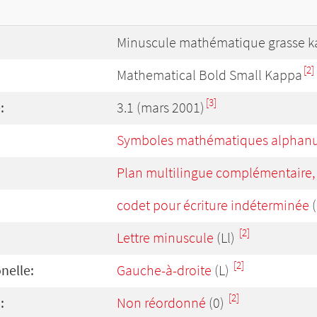
Minuscule mathématique grasse 
[2]
Mathematical Bold Small Kappa
[3]
:
3.1 (mars 2001)
Symboles mathématiques alphanu
Plan multilingue complémentaire
codet pour écriture indéterminée
(
[2]
Lettre minuscule
(Ll)
[2]
onelle:
Gauche-à-droite
(L)
[2]
:
Non réordonné
(0)