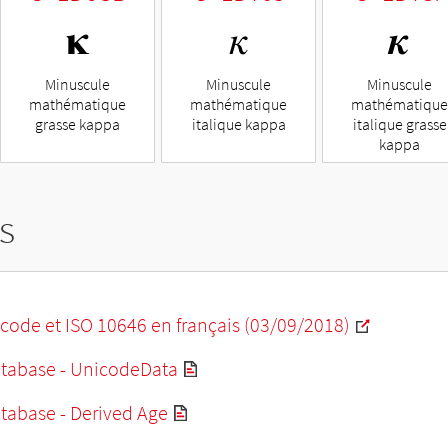
𝛋
𝜅
𝜿
Minuscule
Minuscule
Minuscule
mathématique
mathématique
mathématique
grasse kappa
italique kappa
italique grasse
kappa
s
code et ISO 10646 en français (03/09/2018)
tabase - UnicodeData
tabase - Derived Age