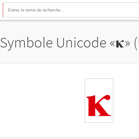
Symbole Unicode «
𝛋
» 
𝛋