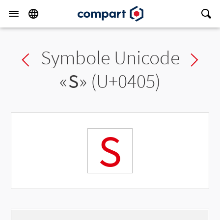
Symbole Unicode
Previous char
Ne
«
Ѕ
» (U+0405)
Ѕ