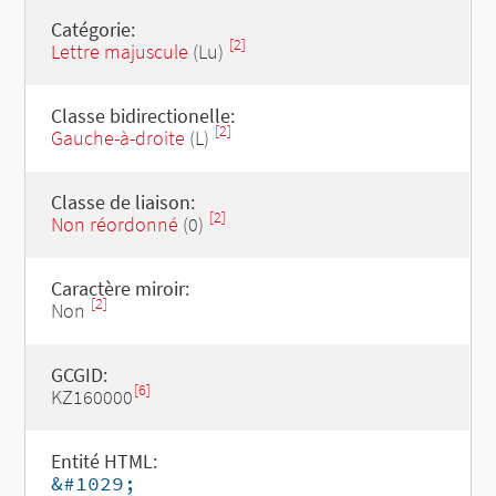
Catégorie:
[2]
Lettre majuscule
(Lu)
Classe bidirectionelle:
[2]
Gauche-à-droite
(L)
Classe de liaison:
[2]
Non réordonné
(0)
Caractère miroir:
[2]
Non
GCGID:
[6]
KZ160000
Entité HTML:
&#1029;