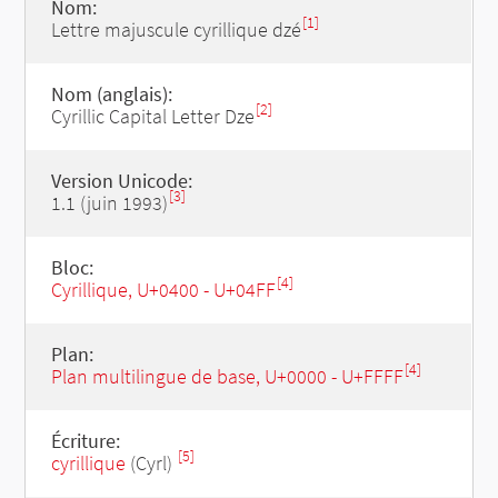
Nom:
[1]
Lettre majuscule cyrillique dzé
Nom (anglais):
[2]
Cyrillic Capital Letter Dze
Version Unicode:
[3]
1.1 (juin 1993)
Bloc:
[4]
Cyrillique, U+0400 - U+04FF
Plan:
[4]
Plan multilingue de base, U+0000 - U+FFFF
Écriture:
[5]
cyrillique
(Cyrl)