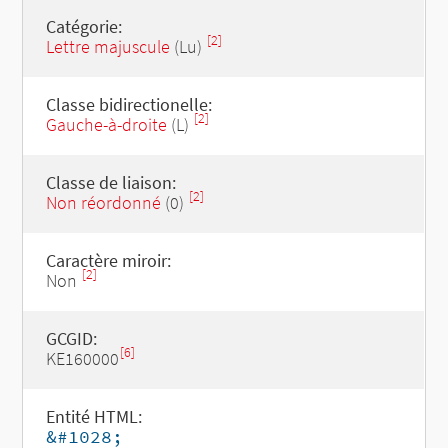
Catégorie:
[2]
Lettre majuscule
(Lu)
Classe bidirectionelle:
[2]
Gauche-à-droite
(L)
Classe de liaison:
[2]
Non réordonné
(0)
Caractère miroir:
[2]
Non
GCGID:
[6]
KE160000
Entité HTML:
&#1028;