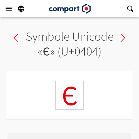
Symbole Unicode
Previous char
Ne
«
Є
» (U+0404)
Є