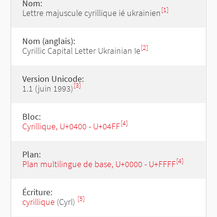
Nom:
[1]
Lettre majuscule cyrillique ié ukrainien
Nom (anglais):
[2]
Cyrillic Capital Letter Ukrainian Ie
Version Unicode:
[3]
1.1 (juin 1993)
Bloc:
[4]
Cyrillique, U+0400 - U+04FF
Plan:
[4]
Plan multilingue de base, U+0000 - U+FFFF
Écriture:
[5]
cyrillique
(Cyrl)