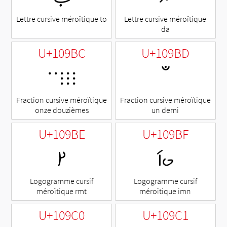
Lettre cursive méroïtique to
Lettre cursive méroïtique
da
U+109BC
U+109BD
𐦼
𐦽
Fraction cursive méroïtique
Fraction cursive méroïtique
onze douzièmes
un demi
U+109BE
U+109BF
𐦾
𐦿
Logogramme cursif
Logogramme cursif
méroïtique rmt
méroïtique imn
U+109C0
U+109C1