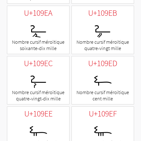
U+109EA
U+109EB
𐧪
𐧫
Nombre cursif méroïtique
Nombre cursif méroïtique
soixante-dix mille
quatre-vingt mille
U+109EC
U+109ED
𐧬
𐧭
Nombre cursif méroïtique
Nombre cursif méroïtique
quatre-vingt-dix mille
cent mille
U+109EE
U+109EF
𐧮
𐧯