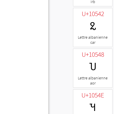
irb
U+10542
𐕂
Lettre albanienne
car
U+10548
𐕈
Lettre albanienne
aor
U+1054E
𐕎