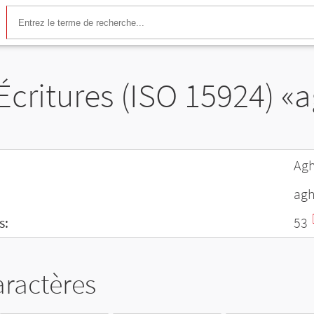
Écritures (ISO 15924) «
Ag
ag
s:
53
aractères