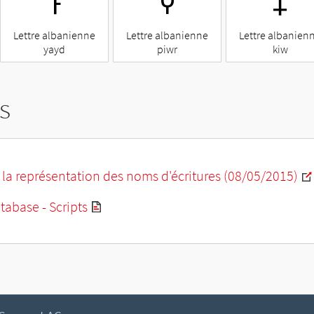
𐕡
𐕢
𐕣
Lettre albanienne
Lettre albanienne
Lettre albanien
yayd
piwr
kiw
s
la représentation des noms d'écritures (08/05/2015)
abase - Scripts