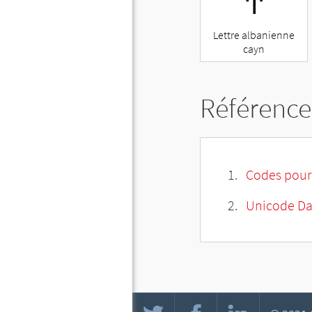
𐕠
Lettre albanienne
cayn
Référence
Codes pour 
Unicode Dat