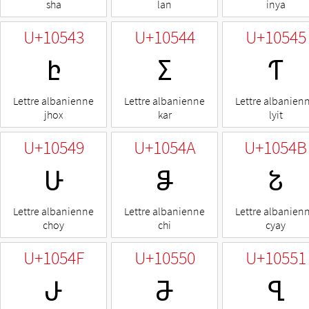
sha
lan
inya
U+10543
U+10544
U+10545
𐕃
𐕄
𐕅
Lettre albanienne
Lettre albanienne
Lettre albanien
jhox
kar
lyit
U+10549
U+1054A
U+1054B
𐕉
𐕊
𐕋
Lettre albanienne
Lettre albanienne
Lettre albanien
choy
chi
cyay
U+1054F
U+10550
U+10551
𐕏
𐕐
𐕑