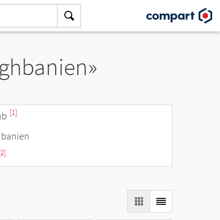
aghbanien»
[1]
hb
hbanien
[2]