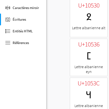
U+10530
Caractères miroir
𐔰
Écritures
Lettre albanienne alt
Entités HTML
U+10536
Références
𐔶
Lettre albanienne
eyn
U+1053C
𐔼
Lettre albanienne