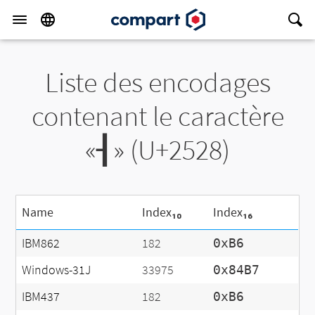
Liste des encodages
contenant le caractère
«┨» (U+2528)
Name
Index₁₀
Index₁₆
IBM862
182
0xB6
Windows-31J
33975
0x84B7
IBM437
182
0xB6