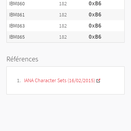
IBM860
182
0xB6
IBM861
182
0xB6
IBM863
182
0xB6
IBM865
182
0xB6
Références
IANA Character Sets (16/02/2015)