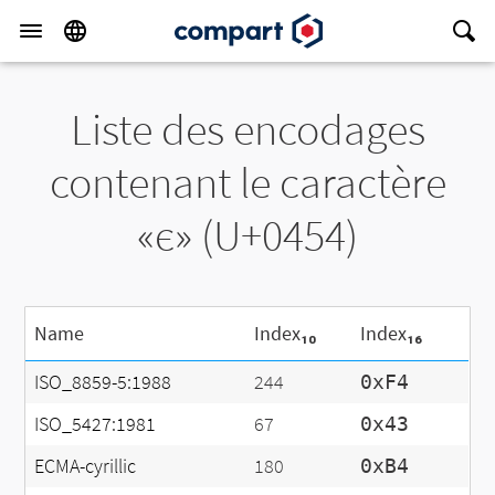
Liste des encodages
contenant le caractère
«є» (U+0454)
Name
Index₁₀
Index₁₆
ISO_8859-5:1988
244
0xF4
ISO_5427:1981
67
0x43
ECMA-cyrillic
180
0xB4