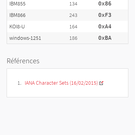
IBM855
134
0x86
IBM866
243
0xF3
KOI8-U
164
0xA4
windows-1251
186
0xBA
Références
IANA Character Sets (16/02/2015)